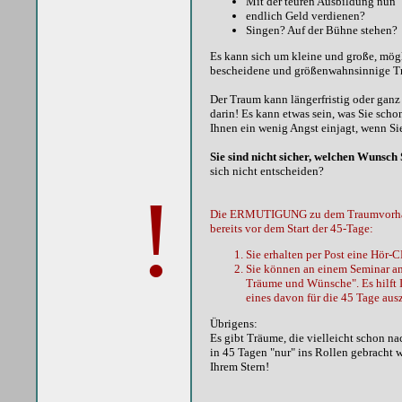
Mit der teuren Ausbildung nun
endlich Geld verdienen?
Singen? Auf der Bühne stehen?
Es kann sich um kleine und große, mö
bescheidene und größenwahnsinnige Tr
Der Traum kann längerfristig oder ganz k
darin! Es kann etwas sein, was Sie scho
Ihnen ein wenig Angst einjagt, wenn Si
Sie sind nicht sicher, welchen Wunsch
sich nicht entscheiden?
!
Die ERMUTIGUNG zu dem Traumvorha
bereits vor dem Start der 45-Tage:
Sie erhalten per Post eine Hör-
Sie können an einem Seminar am
Träume und Wünsche". Es hilft 
eines davon für die 45 Tage au
Übrigens:
Es gibt Träume, die vielleicht schon na
in 45 Tagen "nur" ins Rollen gebracht 
Ihrem Stern!