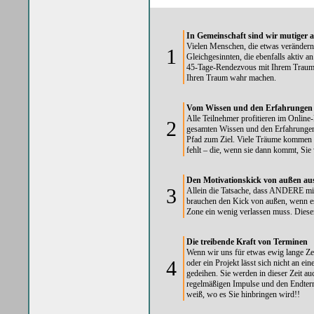
In Gemeinschaft sind wir mutiger al
Vielen Menschen, die etwas verändern
1
Gleichgesinnten, die ebenfalls aktiv 
45-Tage-Rendezvous mit Ihrem Traum 
Ihren Traum wahr machen.
Vom Wissen und den Erfahrungen al
Alle Teilnehmer profitieren im Onlin
2
gesamten Wissen und den Erfahrungen 
Pfad zum Ziel. Viele Träume kommen n
fehlt – die, wenn sie dann kommt, Sie
Den Motivationskick von außen au
3
Allein die Tatsache, dass ANDERE mit
brauchen den Kick von außen, wenn es
Zone ein wenig verlassen muss. Dieser
Die treibende Kraft von Terminen
Wenn wir uns für etwas ewig lange Ze
4
oder ein Projekt lässt sich nicht an ei
gedeihen. Sie werden in dieser Zeit au
regelmäßigen Impulse und den Endter
weiß, wo es Sie hinbringen wird!!