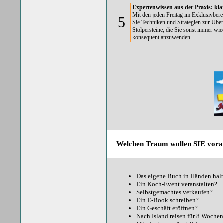
Expertenwissen aus der Praxis: kla
Mit den jeden Freitag im Exklusivber
5
Sie Techniken und Strategien zur Üb
Stolpersteine, die Sie sonst immer wie
konsequent anzuwenden.
Welchen Traum wollen SIE vora
Das eigene Buch in Händen hal
Ein Koch-Event veranstalten?
Selbstgemachtes verkaufen?
Ein E-Book schreiben?
Ein Geschäft eröffnen?
Nach Island reisen für 8 Woche