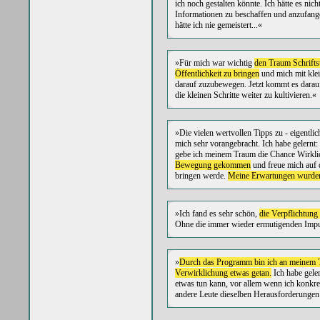
ich noch gestalten könnte. Ich hätte es nic
Informationen zu beschaffen und anzufan
hätte ich nie gemeistert...«
»Für mich war wichtig
den Traum Schrifts
Öffentlichkeit zu bringen
und mich mit kle
darauf zuzubewegen. Jetzt kommt es darau
die kleinen Schritte weiter zu kultivieren.«
»Die vielen wertvollen Tipps zu - eigentli
mich sehr vorangebracht. Ich habe gelern
gebe ich meinem Traum die Chance Wirkli
Bewegung gekommen
und freue mich auf d
bringen werde.
Meine Erwartungen wurden 
»Ich fand es sehr schön,
die Verpflichtung
Ohne die immer wieder ermutigenden Impul
»
Durch das Programm bin ich an meinem T
Verwirklichung etwas getan.
Ich habe gele
etwas tun kann, vor allem wenn ich konkret
andere Leute dieselben Herausforderungen