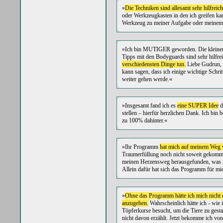
»
Die Techniken sind allesamt sehr hilfreich
oder Werkzeugkasten in den ich greifen k
Werkzeug zu meiner Aufgabe oder meinem
»Ich bin MUTIGER geworden. Die kleinen S
Tipps mit den Bodyguards sind sehr hilfre
verschiedensten Dinge tun.
Liebe Gudrun, d
kann sagen, dass ich einige wichtige Schr
weiter gehen werde.«
»Insgesamt fand ich es
eine SUPER Idee
d
stellen – hierfür herzlichen Dank. Ich bin 
zu 100% dahinter.«
»Ihr Programm
hat mich auf meinem Weg 
Traumerfüllung noch nicht soweit gekommen
meinen Herzensweg herausgefunden, was m
Allein dafür hat sich das Programm für m
»
Ohne das Programm hätte ich mich nicht 
anzugehen.
Wahrscheinlich hätte ich - wie i
Töpferkurse besucht, um die Tiere zu gesta
nicht davon erzählt. Jetzt bekomme ich von